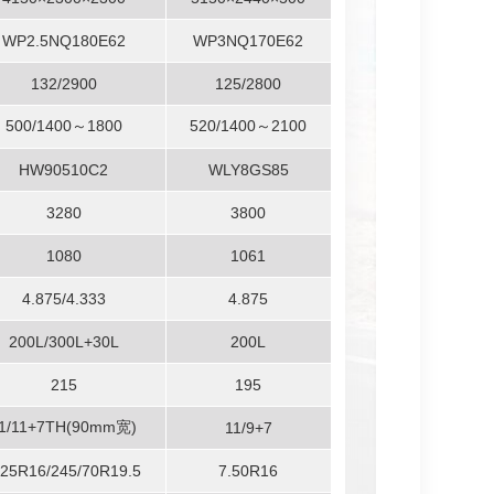
WP2.5NQ180E62
WP3NQ170E62
132/2900
125/2800
500/1400～1800
520/1400～2100
HW90510C2
WLY8GS85
3280
3800
1080
1061
4.875/4.333
4.875
200L/300L+30L
200L
215
195
1/11+7TH(90mm宽)
11/9+7
.25R16/245/70R19.5
7.50R16