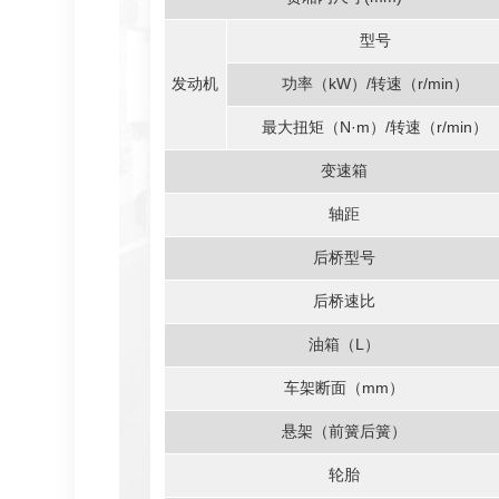
型号
发动机
功率（kW）/转速（r/min）
最大扭矩（N·m）/转速（r/min）
变速箱
轴距
后桥型号
后桥速比
油箱（L）
车架断面（mm）
悬架（前簧后簧）
轮胎