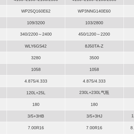
WP25Q160E62
WP3NNG140E60
109/3200
103/2800
340/2200～2400
450/1200～2200
WLY6GS42
8J50TA-Z
3280
3500
1058
1058
4.875/4.333
4.875/4.333
230L+230L气瓶
120L+25L
180
180
1
3/5+3HB
3/5+3HJ
7.00R16
7.00R16
8