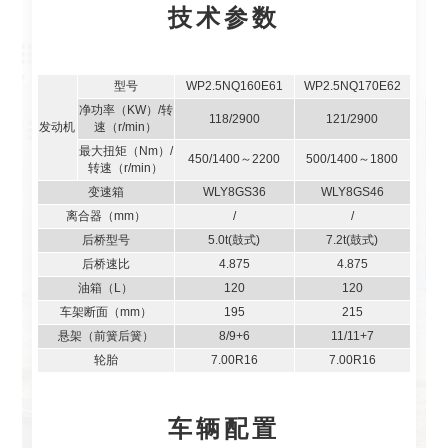
技术参数
型号
WP2.5NQ160E61
WP2.5NQ170E62
净功率（KW）/转
118/2900
121/2900
发动机
速（r/min）
最大扭矩（Nm）/
450/1400～2200
500/1400～1800
转速（r/min）
变速箱
WLY8GS36
WLY8GS46
离合器（mm）
/
/
后桥型号
5.0t(鼓式)
7.2t(鼓式)
后桥速比
4.875
4.875
油箱（L）
120
120
车架断面（mm）
195
215
悬架（前簧后簧）
8/9+6
11/11+7
轮胎
7.00R16
7.00R16
车辆配置