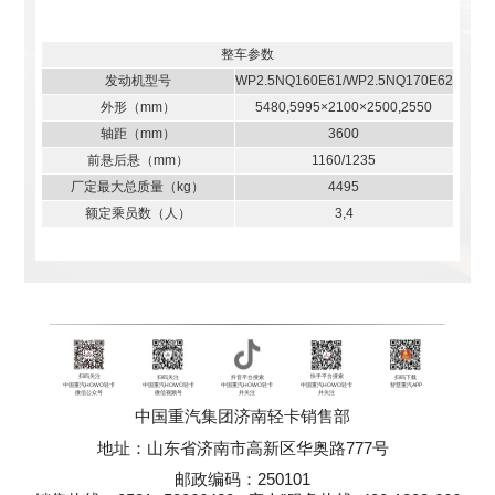
整车参数
发动机型号
WP2.5NQ160E61/WP2.5NQ170E62
外形（mm）
5480,5995×2100×2500,2550
轴距（mm）
3600
前悬后悬（mm）
1160/1235
厂定最大总质量（kg）
4495
额定乘员数（人）
3,4
扫码关注
快手平台搜索
扫码关注
抖音平台搜索
扫码下载
中国重汽HOWO轻卡
中国重汽HOWO轻卡
中国重汽HOWO轻卡
中国重汽HOWO轻卡
智慧重汽APP
微信公众号
并关注
微信视频号
并关注
中国重汽集团济南轻卡销售部
地址：山东省济南市高新区华奥路777号
邮政编码：250101