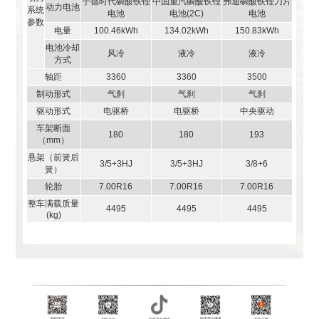
宁德时代磷酸铁锂
中国重汽磷酸铁锂
弗迪磷酸铁锂刀片
动力电池
系统
电池
电池(2C)
电池
参数
电量
100.46kWh
134.02kWh
150.83kWh
电池冷却
风冷
液冷
液冷
方式
轴距
3360
3360
3500
制动形式
气刹
气刹
气刹
驱动形式
电驱桥
电驱桥
中央驱动
车架断面
180
180
193
（mm）
悬架（前簧后
3/5+3HJ
3/5+3HJ
3/8+6
簧）
轮胎
7.00R16
7.00R16
7.00R16
整车满载质量
4495
4495
4495
(kg)
扫码关注
快手平台搜索