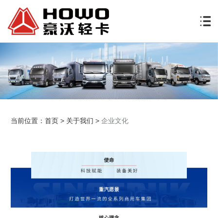
当前位置：
首页
>
关于我们
>
企业文化